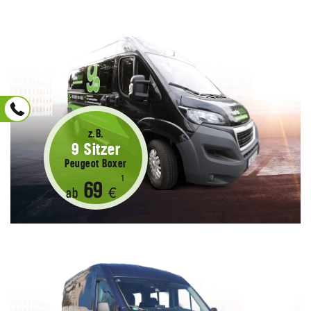
z.B.
9 Sitzer
Peugeot Boxer
1
69
ab
€